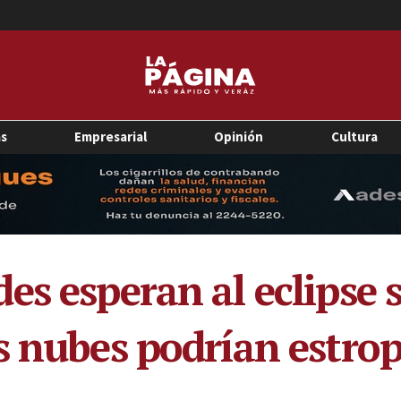
as
Empresarial
Opinión
Cultura
es esperan al eclipse s
 nubes podrían estrope