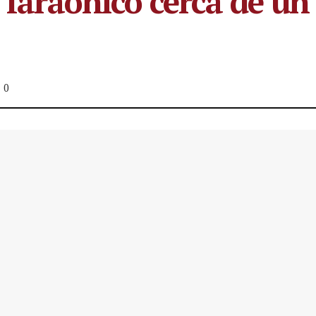
o faraónico cerca de u
0