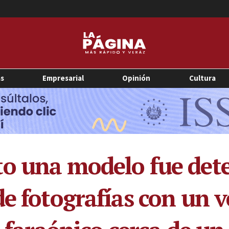
as
Empresarial
Opinión
Cultura
o una modelo fue dete
e fotografías con un v