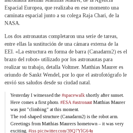
astronauta alemán Matthias Maurer, de la Agencia
Espacial Europea, que realizaba en ese momento una
caminata espacial junto a su colega Raja Chari, de la
NASA.
Los dos astronautas completaron una serie de tareas,
entre ellas la sustitución de una cámara externa de la
EEI. «La estructura en forma de barra (Canadarm2) es el
brazo del robot» utilizado por los astronautas para
realizar su trabajo, detalla Voltmer. Matthias Maurer es
oriundo de Sankt Wendel, por lo que el astrofotógrafo le
envió sus saludos desde su ciudad natal.
Yesterday I witnessed the
#spacewalk
shortly after sunset.
Here comes a first photo.
#ESA
#astronaut
Matthias Maurer
was just "climbing" at this moment.
The rod-shaped structure (Canadarm2) is the robot arm.
Greetings from Matthias Maurers hometown – it was very
exciting.
#iss
pic.twitter.com/39Q7YlG64u