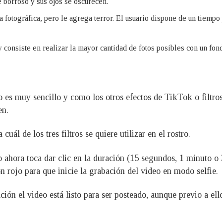
e borroso y sus ojos se oscurecen.
a fotográfica, pero le agrega terror. El usuario dispone de un tiempo
y consiste en realizar la mayor cantidad de fotos posibles con un fo
 es muy sencillo y como los otros efectos de TikTok o filtros,
en.
uál de los tres filtros se quiere utilizar en el rostro.
 ahora toca dar clic en la duración (15 segundos, 1 minuto o 
ón rojo para que inicie la grabación del video en modo selfie.
ón el video está listo para ser posteado, aunque previo a ello