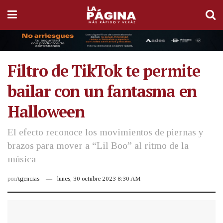
Filtro de TikTok te permite
bailar con un fantasma en
Halloween
El efecto reconoce los movimientos de piernas y
brazos para mover a “Lil Boo” al ritmo de la
música
por
Agencias
lunes, 30 octubre 2023 8:30 AM