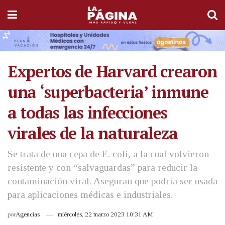
Expertos de Harvard crearon
una ‘superbacteria’ inmune
a todas las infecciones
virales de la naturaleza
Se trata de una cepa de E. coli, a la cual volvieron
resistente y con “salvaguardas” para reducir la
contaminación viral. Aseguran que podría ser usada
para aplicaciones médicas e industriales.
por
Agencias
miércoles, 22 marzo 2023 10:31 AM