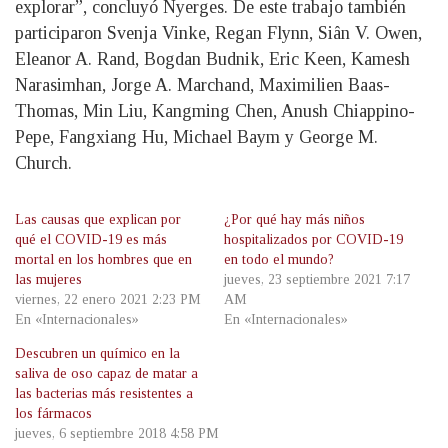
explorar”, concluyó Nyerges. De este trabajo también
participaron Svenja Vinke, Regan Flynn, Siân V. Owen,
Eleanor A. Rand, Bogdan Budnik, Eric Keen, Kamesh
Narasimhan, Jorge A. Marchand, Maximilien Baas-
Thomas, Min Liu, Kangming Chen, Anush Chiappino-
Pepe, Fangxiang Hu, Michael Baym y George M.
Church.
Las causas que explican por
¿Por qué hay más niños
qué el COVID-19 es más
hospitalizados por COVID-19
mortal en los hombres que en
en todo el mundo?
las mujeres
jueves, 23 septiembre 2021 7:17
viernes, 22 enero 2021 2:23 PM
AM
En «Internacionales»
En «Internacionales»
Descubren un químico en la
saliva de oso capaz de matar a
las bacterias más resistentes a
los fármacos
jueves, 6 septiembre 2018 4:58 PM