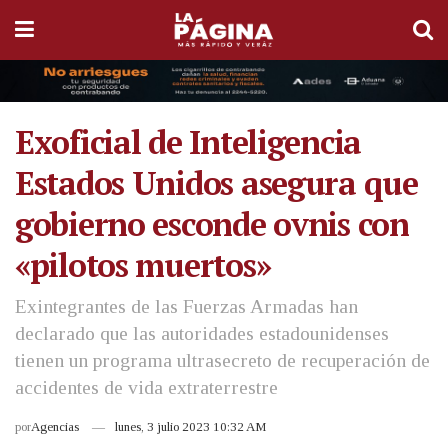
Exoficial de Inteligencia
Estados Unidos asegura que
gobierno esconde ovnis con
«pilotos muertos»
Exintegrantes de las Fuerzas Armadas han
declarado que las autoridades estadounidenses
tienen un programa ultrasecreto de recuperación de
accidentes de vida extraterrestre
por
Agencias
lunes, 3 julio 2023 10:32 AM