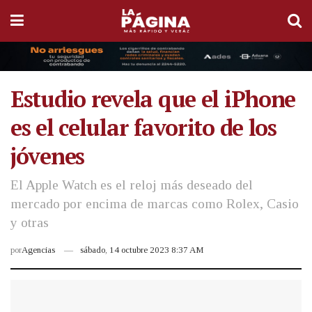
Estudio revela que el iPhone
es el celular favorito de los
jóvenes
El Apple Watch es el reloj más deseado del
mercado por encima de marcas como Rolex, Casio
y otras
por
Agencias
sábado, 14 octubre 2023 8:37 AM