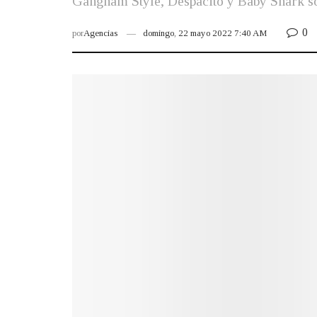
Gangnam Style, Despacito y Baby Shark son
0
por
Agencias
domingo, 22 mayo 2022 7:40 AM