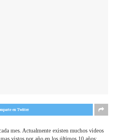
mparte en Twitter
 cada mes. Actualmente existen muchos videos
 mas vistos por año en los últimos 10 años: