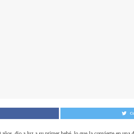
Co
 años, dio a luz a su primer bebé, lo que la convierte en una