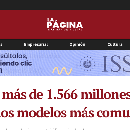
as
Empresarial
Opinión
Cultura
más de 1.566 millones
 los modelos más com