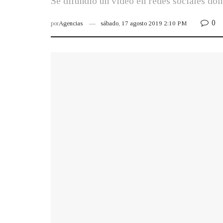
Se difundió un video en redes sociales don
0
por
Agencias
sábado, 17 agosto 2019 2:10 PM