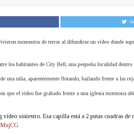
Co
vivieron momentos de terror al difundirse un video donde sup
re los habitantes de City Bell, una pequeña localidad dentro 
e una niña, aparentemente flotando, bailando frente a las reja
n que el video fue grabado frente a una iglesia mormona ubic
g video siniestro. Esa capilla está a 2 putas cuadra
ygMxjCG