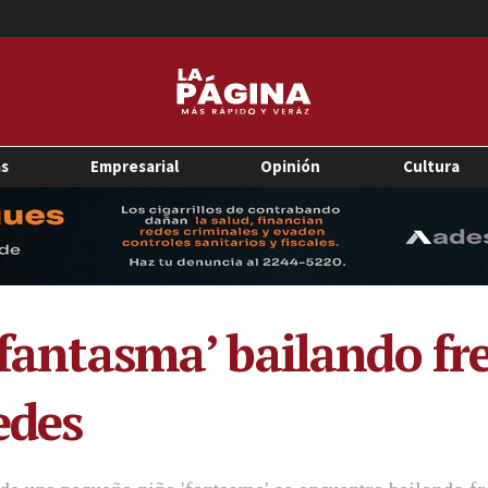
as
Empresarial
Opinión
Cultura
‘fantasma’ bailando fre
edes