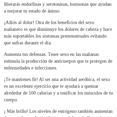
liberarás endorfinas y serotoninas, hormonas que ayudan
a mejorar tu estado de ánimo.
¡Adiós al dolor! Otra de los beneficios del sexo
mañanero es que disminuye los dolores de cabeza y hace
más soportables los síntomas premenstruales evitando
que sufras durante el día.
Aumenta tus defensas. Tener sexo en las mañanas
estimula la producción de anticuerpos que te protegen de
enfermedades e infecciones.
¡Te mantienes fit! Al ser una actividad aeróbica, el sexo
es un excelente ejercicio que te ayudará a quemar
alrededor de 100 calorías y a tonificar los músculos de tu
cuerpo.
¡ Más brillo! Los niveles de estrógeno también aumentan