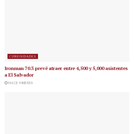
CURIOSIDADES
Ironman 70.3 prevé atraer entre 4,500 y 5,000 asistentes
a El Salvador
HACE 9 MESES