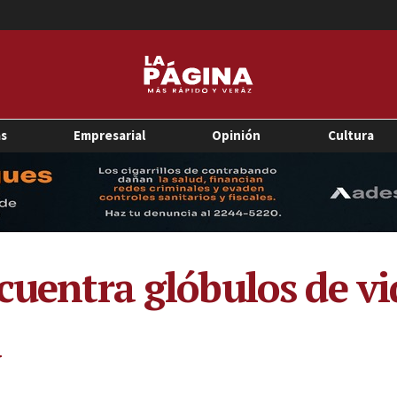
as
Empresarial
Opinión
Cultura
cuentra glóbulos de vid
a