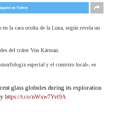
mparte en Twitter
 en la cara oculta de la Luna, según revela un
ades del cráter Von Kárman.
morfología especial y el contexto local», es
ent glass globules during its exploration
ry
https://t.co/nWxw7Yvt9A