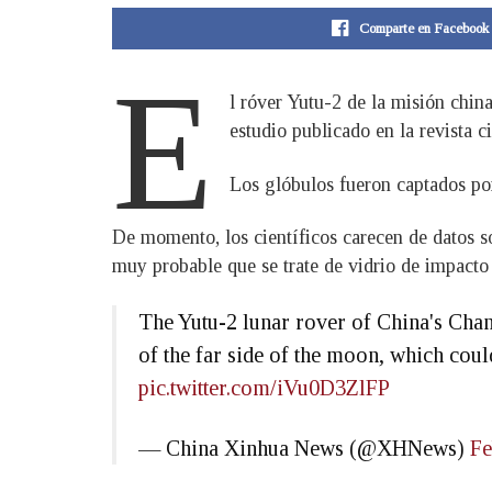
Comparte en Facebook
E
l róver Yutu-2 de la misión chin
estudio publicado en la revista c
Los glóbulos fueron captados po
De momento, los científicos carecen de datos s
muy probable que se trate de vidrio de impacto
The Yutu-2 lunar rover of China's Chan
of the far side of the moon, which coul
pic.twitter.com/iVu0D3ZlFP
— China Xinhua News (@XHNews)
Fe