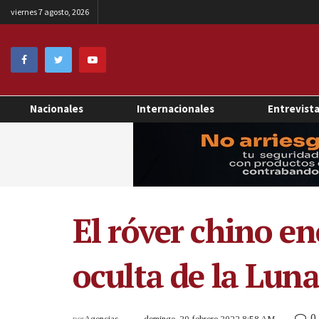
viernes 7 agosto, 2026
Nacionales
Internacionales
Entrevist
El róver chino en
oculta de la Lun
0
por
Agencias
domingo, 20 febrero 2022 8:58 AM