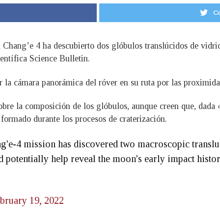
Co
a Chang’e 4 ha descubierto dos glóbulos translúcidos de vidrio
ientífica Science Bulletin.
r la cámara panorámica del róver en su ruta por las proximid
obre la composición de los glóbulos, aunque creen que, dada «
 formado durante los procesos de craterización.
g'e-4 mission has discovered two macroscopic transluc
d potentially help reveal the moon's early impact histo
bruary 19, 2022