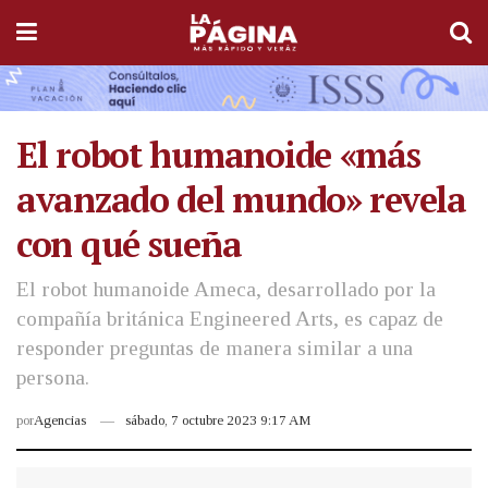
El robot humanoide «más
avanzado del mundo» revela
con qué sueña
El robot humanoide Ameca, desarrollado por la
compañía británica Engineered Arts, es capaz de
responder preguntas de manera similar a una
persona.
por
Agencias
sábado, 7 octubre 2023 9:17 AM