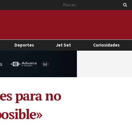
Deportes
Jet Set
Curiosidades
es para no
posible»