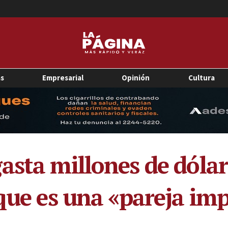
as
Empresarial
Opinión
Cultura
asta millones de dólar
 que es una «pareja im