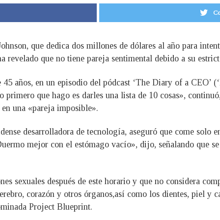
Co
hnson, que dedica dos millones de dólares al año para intentar
 revelado que no tiene pareja sentimental debido a su estricto
e 45 años, en un episodio del pódcast ‘The Diary of a CEO’ (
 lo primero que hago es darles una lista de 10 cosas», continuó
e en una «pareja imposible».
ense desarrolladora de tecnología, aseguró que come solo entr
Duermo mejor con el estómago vacío», dijo, señalando que se 
nes sexuales después de este horario y que no considera comp
erebro, corazón y otros órganos,así como los dientes, piel y c
ominada Project Blueprint.