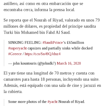
astillero, así como en otra embarcación que se
encontraba cerca, informa la prensa local.
Se reporta que el Nourah of Riyad, valorado en unos 79
millones de dólares, es propiedad del príncipe saudita
Turki bin Mohamed bin Fahd Al Saud.
SINKING FEELING:
#SaudiPrince
’s £65million
#superyacht
capsizes and partially sinks while docked
#Greece
/
https://t.co/Sn49QJdnz4
— john kountouris (@johndk7)
March 16, 2020
El yate tiene una longitud de 70 metros y cuenta con
camarotes para hasta 18 personas, incluyendo una suite.
Además, está equipado con una sala de cine y jacuzzi en
la cubierta.
Some more photos of the
#yacht
Nourah of Riyad.