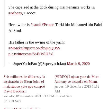
She capsized at the dock during maintenance works in
#Athens
, Greece
Her owner is
#saudi
#Prince
Turki bin Mohamed bin Fahd
Al Saud.
His father is the owner of the yacht
#Montkaj
https://t.co/ZbSjIqQUSS
pic.twitter.com/5r4YWlU7xl
— SuperYachtFan (@Superyachtfan)
March 9, 2020
Seis millones de dólares y la
(VIDEO) Lujoso yate de Marc
inspiración de Elton John: el
Anthony se incendia en Miami
majestuoso yate que compró
jueves, 19 diciembre 2019 11:12
David Beckham
AM
sábado, 18 diciembre 2021 5:14 PM
En «Jet Set»
En «Jet Set»