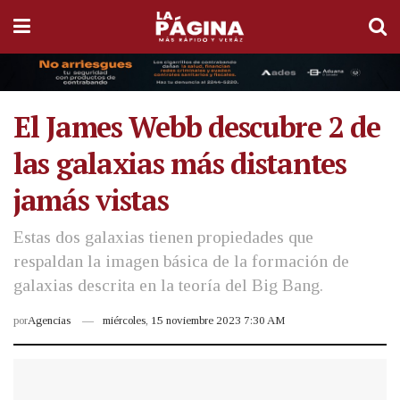
El James Webb descubre 2 de
las galaxias más distantes
jamás vistas
Estas dos galaxias tienen propiedades que
respaldan la imagen básica de la formación de
galaxias descrita en la teoría del Big Bang.
por
Agencias
miércoles, 15 noviembre 2023 7:30 AM