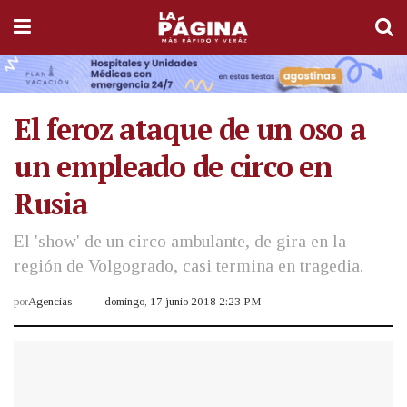
El feroz ataque de un oso a
un empleado de circo en
Rusia
El 'show' de un circo ambulante, de gira en la
región de Volgogrado, casi termina en tragedia.
por
Agencias
domingo, 17 junio 2018 2:23 PM