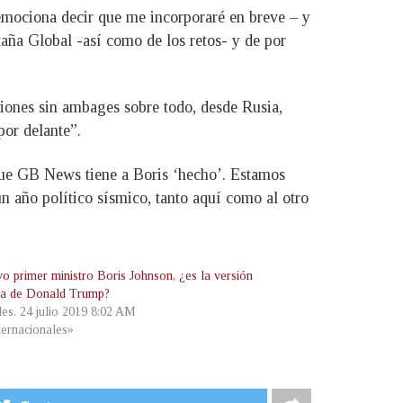
 emociona decir que me incorporaré en breve – y
aña Global -así como de los retos- y de por
niones sin ambages sobre todo, desde Rusia,
por delante”.
que GB News tiene a Boris ‘hecho’. Estamos
 año político sísmico, tanto aquí como al otro
vo primer ministro Boris Johnson, ¿es la versión
ica de Donald Trump?
les, 24 julio 2019 8:02 AM
ternacionales»