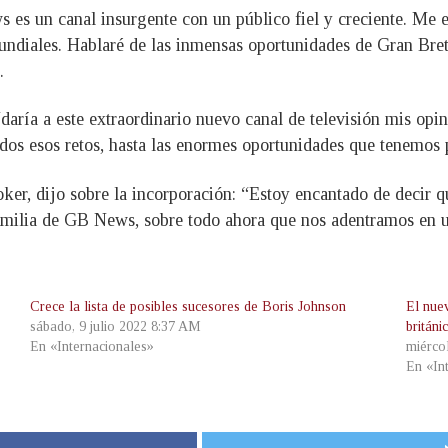
 es un canal insurgente con un público fiel y creciente. Me
undiales. Hablaré de las inmensas oportunidades de Gran Bret
.
daría a este extraordinario nuevo canal de televisión mis opi
odos esos retos, hasta las enormes oportunidades que tenemos 
ker, dijo sobre la incorporación: “Estoy encantado de decir 
amilia de GB News, sobre todo ahora que nos adentramos en un
Crece la lista de posibles sucesores de Boris Johnson
El nue
sábado, 9 julio 2022 8:37 AM
britán
En «Internacionales»
miérco
En «In