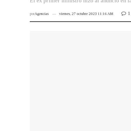
El ex primer ministro hizo al anuncio en la
1
por
Agencias
viernes, 27 octubre 2023 11:16 AM