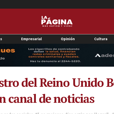
as
Empresarial
Opinión
Cultura
stro del Reino Unido B
n canal de noticias