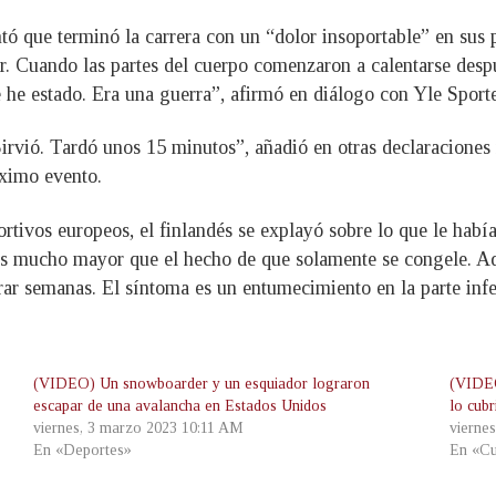
ó que terminó la carrera con un “dolor insoportable” en sus p
Cuando las partes del cuerpo comenzaron a calentarse despué
e he estado. Era una guerra”, afirmó en diálogo con Yle Sport
rvió. Tardó unos 15 minutos”, añadió en otras declaraciones r
óximo evento.
rtivos europeos, el finlandés se explayó sobre lo que le había
es mucho mayor que el hecho de que solamente se congele. Aq
urar semanas. El síntoma es un entumecimiento en la parte inf
(VIDEO) Un snowboarder y un esquiador lograron
(VIDEO
escapar de una avalancha en Estados Unidos
lo cubr
viernes, 3 marzo 2023 10:11 AM
vierne
En «Deportes»
En «Cu