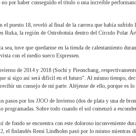
 no por haber conseguido el título o una increíble performance
n el puesto 18, reveló al final de la carrera que había sufrido
en Ruka, la región de Ostrobotnia dentro del Círculo Polar Árt
sea, tuve que quedarme en la tienda de calentamiento durant
evista con el medio sueco Expressen.
nvierno de 2014 y 2018 (Sochi y Pieonchang, respectivamente)
e si sigo así será difícil en el futuro”. Al mismo tiempo, dec
recibir un consejo de mi parte. Aléjense de ello, porque es l
sus pasos por los JJOO de Invierno (dos de plata y una de bro
cho programadas. Sobre todo cuando el sol comenzó a esconders
í de fondo se encuentra con este doloroso inconveniente dur
2, el finlandés Remi Lindholm pasó por lo mismo mientras dis