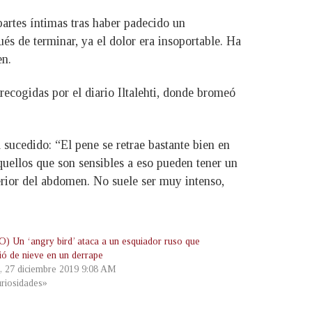
artes íntimas tras haber padecido un
s de terminar, ya el dolor era insoportable. Ha
en.
ecogidas por el diario Iltalehti, donde bromeó
 sucedido: “El pene se retrae bastante bien en
uellos que son sensibles a eso pueden tener un
erior del abdomen. No suele ser muy intenso,
) Un ‘angry bird’ ataca a un esquiador ruso que
ió de nieve en un derrape
s, 27 diciembre 2019 9:08 AM
riosidades»