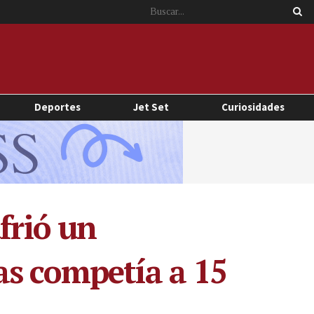
Deportes
Jet Set
Curiosidades
frió un
as competía a 15