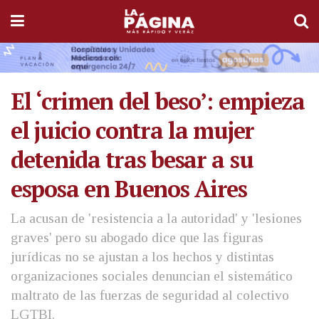
El ‘crimen del beso’: empieza
el juicio contra la mujer
detenida tras besar a su
esposa en Buenos Aires
La acusan de 'resistencia a la autoridad' y 'lesiones
graves' pero su abogado dice que las figuras
jurídicas no se ajustan a los hechos y distintas
organizaciones sociales denuncian el sistemático
maltrato de las fuerzas de seguridad al colectivo
LGTBI.