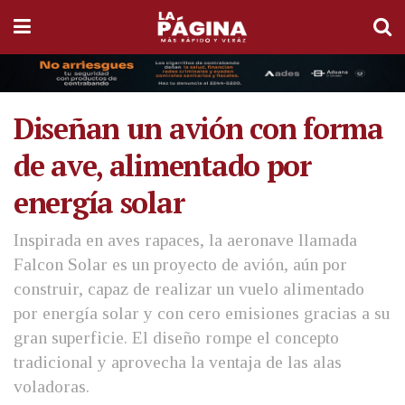
Diseñan un avión con forma
de ave, alimentado por
energía solar
Inspirada en aves rapaces, la aeronave llamada
Falcon Solar es un proyecto de avión, aún por
construir, capaz de realizar un vuelo alimentado
por energía solar y con cero emisiones gracias a su
gran superficie. El diseño rompe el concepto
tradicional y aprovecha la ventaja de las alas
voladoras.