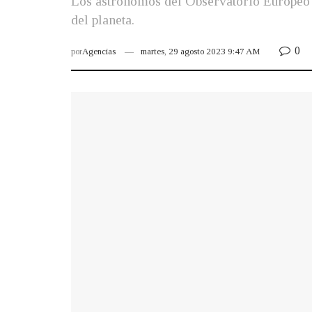
Los astrónomos del Observatorio Europeo A
del planeta.
0
por
Agencias
martes, 29 agosto 2023 9:47 AM