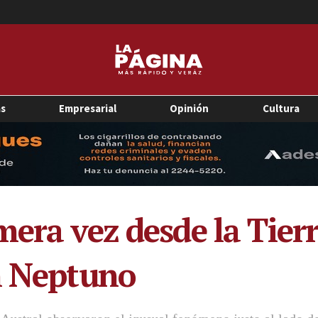
as
Empresarial
Opinión
Cultura
mera vez desde la Tier
n Neptuno