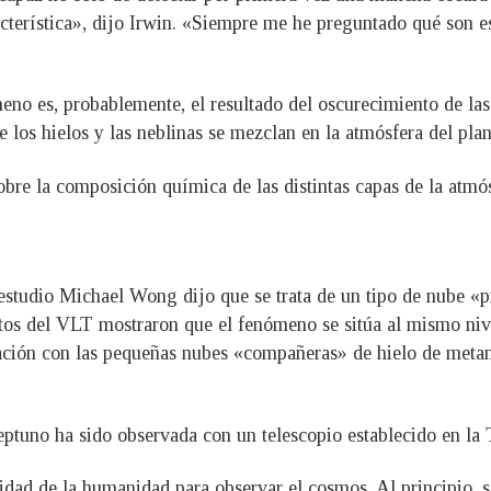
racterística», dijo Irwin. «Siempre me he preguntado qué son 
no es, probablemente, el resultado del oscurecimiento de las 
 los hielos y las neblinas se mezclan en la atmósfera del plan
re la composición química de las distintas capas de la atmósf
l estudio Michael Wong dijo que se trata de un tipo de nube 
datos del VLT mostraron que el fenómeno se sitúa al mismo niv
ción con las pequeñas nubes «compañeras» de hielo de metano
tuno ha sido observada con un telescopio establecido en la T
idad de la humanidad para observar el cosmos. Al principio, 