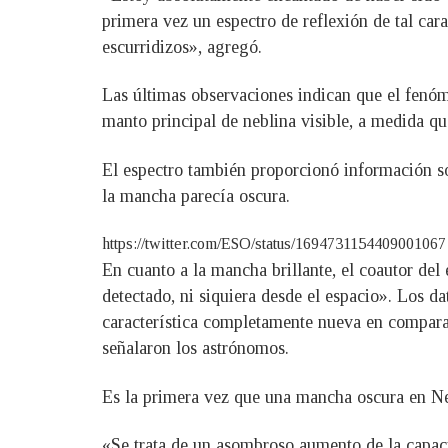
primera vez un espectro de reflexión de tal ca
escurridizos», agregó.
Las últimas observaciones indican que el fenóme
manto principal de neblina visible, a medida que
El espectro también proporcionó información sob
la mancha parecía oscura.
https://twitter.com/ESO/status/1694731154409001067
En cuanto a la mancha brillante, el coautor de
detectado, ni siquiera desde el espacio». Los 
característica completamente nueva en compara
señalaron los astrónomos.
Es la primera vez que una mancha oscura en Nep
«Se trata de un asombroso aumento de la capac