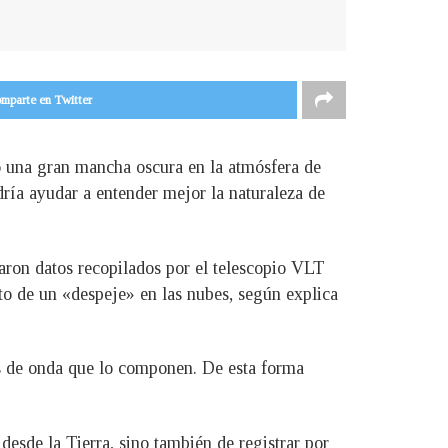
mparte en Twitter
o una gran mancha oscura en la atmósfera de
dría ayudar a entender mejor la naturaleza de
zaron datos recopilados por el telescopio VLT
to de un «despeje» en las nubes, según explica
es de onda que lo componen. De esta forma
esde la Tierra, sino también de registrar por