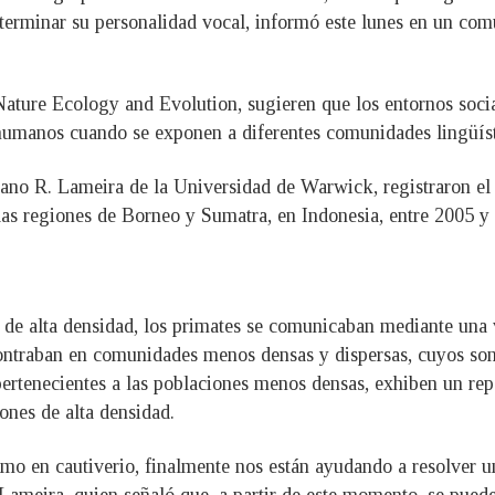
terminar su personalidad vocal, informó este lunes en un c
Nature Ecology and Evolution, sugieren que los entornos soci
 humanos cuando se exponen a diferentes comunidades lingüíst
driano R. Lameira de la Universidad de Warwick, registraron 
 las regiones de Borneo y Sumatra, en Indonesia, entre 2005 y 
de alta densidad, los primates se comunicaban mediante una 
ontraban en comunidades menos densas y dispersas, cuyos son
pertenecientes a las poblaciones menos densas, exhiben un re
ones de alta densidad.
mo en cautiverio, finalmente nos están ayudando a resolver un
ó Lameira, quien señaló que, a partir de este momento, se pue