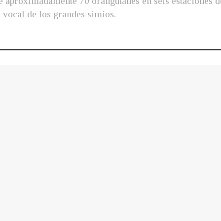
de aproximadamente 70 orangutanes en seis estaciones de
 vocal de los grandes simios.