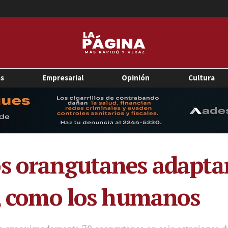
as
Empresarial
Opinión
Cultura
s orangutanes adapta
l, como los humanos