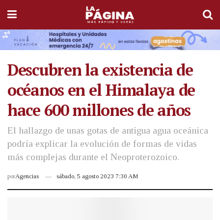
Descubren la existencia de
océanos en el Himalaya de
hace 600 millones de años
El hallazgo de unas gotas de antigua agua oceánica
podría explicar la evolución de formas de vidas
más complejas durante el Neoproterozoico.
por
Agencias
sábado, 5 agosto 2023 7:30 AM