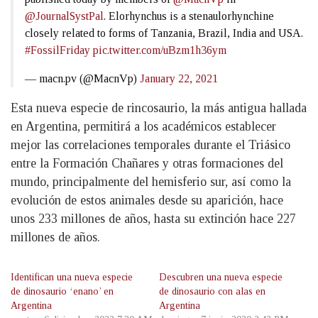
@JournalSystPal
. Elorhynchus is a stenaulorhynchine
closely related to forms of Tanzania, Brazil, India and USA.
#FossilFriday
pic.twitter.com/uBzm1h36ym
— macn.pv (@MacnVp)
January 22, 2021
Esta nueva especie de rincosaurio, la más antigua hallada
en Argentina, permitirá a los académicos establecer
mejor las correlaciones temporales durante el Triásico
entre la Formación Chañares y otras formaciones del
mundo, principalmente del hemisferio sur, así como la
evolución de estos animales desde su aparición, hace
unos 233 millones de años, hasta su extinción hace 227
millones de años.
Identifican una nueva especie
Descubren una nueva especie
de dinosaurio ‘enano’ en
de dinosaurio con alas en
Argentina
Argentina