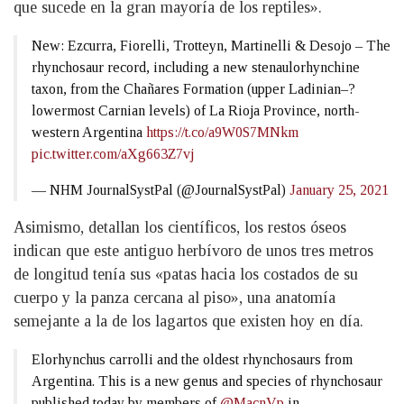
que sucede en la gran mayoría de los reptiles».
New: Ezcurra, Fiorelli, Trotteyn, Martinelli & Desojo – The
rhynchosaur record, including a new stenaulorhynchine
taxon, from the Chañares Formation (upper Ladinian–?
lowermost Carnian levels) of La Rioja Province, north-
western Argentina
https://t.co/a9W0S7MNkm
pic.twitter.com/aXg663Z7vj
— NHM JournalSystPal (@JournalSystPal)
January 25, 2021
Asimismo, detallan los científicos, los restos óseos
indican que este antiguo herbívoro de unos tres metros
de longitud tenía sus «patas hacia los costados de su
cuerpo y la panza cercana al piso», una anatomía
semejante a la de los lagartos que existen hoy en día.
Elorhynchus carrolli and the oldest rhynchosaurs from
Argentina. This is a new genus and species of rhynchosaur
published today by members of
@MacnVp
in