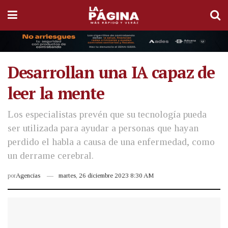
Desarrollan una IA capaz de
leer la mente
Los especialistas prevén que su tecnología pueda
ser utilizada para ayudar a personas que hayan
perdido el habla a causa de una enfermedad, como
un derrame cerebral.
por
Agencias
martes, 26 diciembre 2023 8:30 AM