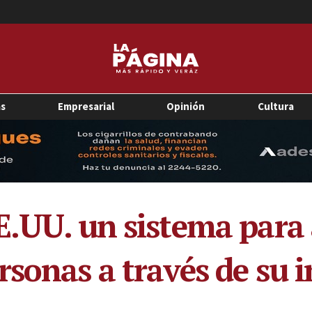
as
Empresarial
Opinión
Cultura
E.UU. un sistema para 
rsonas a través de su