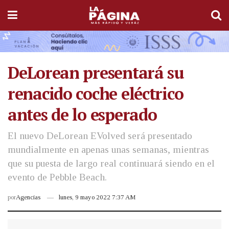
DeLorean presentará su
renacido coche eléctrico
antes de lo esperado
El nuevo DeLorean EVolved será presentado
mundialmente en apenas unas semanas, mientras
que su puesta de largo real continuará siendo en el
evento de Pebble Beach.
por
Agencias
lunes, 9 mayo 2022 7:37 AM