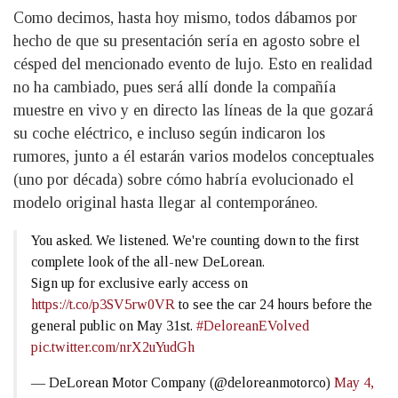
Como decimos, hasta hoy mismo, todos dábamos por
hecho de que su presentación sería en agosto sobre el
césped del mencionado evento de lujo. Esto en realidad
no ha cambiado, pues será allí donde la compañía
muestre en vivo y en directo las líneas de la que gozará
su coche eléctrico, e incluso según indicaron los
rumores, junto a él estarán varios modelos conceptuales
(uno por década) sobre cómo habría evolucionado el
modelo original hasta llegar al contemporáneo.
You asked. We listened. We're counting down to the first
complete look of the all-new DeLorean.
Sign up for exclusive early access on
https://t.co/p3SV5rw0VR
to see the car 24 hours before the
general public on May 31st.
#DeloreanEVolved
pic.twitter.com/nrX2uYudGh
— DeLorean Motor Company (@deloreanmotorco)
May 4,