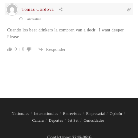
Tomás Córdova
5 años atrás
Cuando los beer drinkers la compren van a decir : I want deeper.
Please
0
0
Responder
Nacionales
Internacionales
Entrevistas
Empresarial
Opinión
Cultura
Deportes
Jet Set
Curiosidades
Contáctanos: 2246-0616