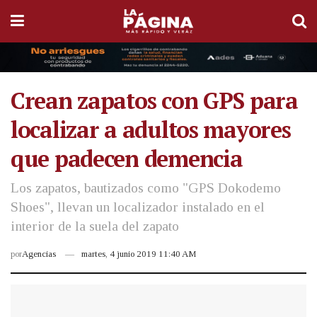
Crean zapatos con GPS para
localizar a adultos mayores
que padecen demencia
Los zapatos, bautizados como "GPS Dokodemo
Shoes", llevan un localizador instalado en el
interior de la suela del zapato
por
Agencias
martes, 4 junio 2019 11:40 AM