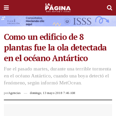
Como un edificio de 8
plantas fue la ola detectada
en el océano Antártico
Fue el pasado martes, durante una terrible tormenta
en el océano Antártico, cuando una boya detectó el
fenómeno, según informó MetOcean.
por
Agencias
domingo, 13 mayo 2018 7:46 AM