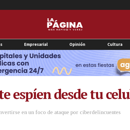
as
Empresarial
Opinión
Cultura
e espíen desde tu celu
vertirse en un foco de ataque por ciberdelincuentes