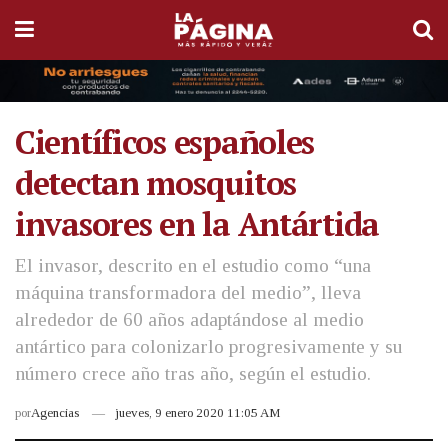
Científicos españoles
detectan mosquitos
invasores en la Antártida
El invasor, descrito en el estudio como “una
máquina transformadora del medio”, lleva
alrededor de 60 años adaptándose al medio
antártico para colonizarlo progresivamente y su
número crece año tras año, según el estudio.
por
Agencias
jueves, 9 enero 2020 11:05 AM