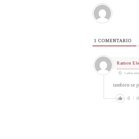
1
COMENTARIO
Ramon Ele
3 años atrá
tambien se 
0
0