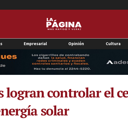
as
Empresarial
Opinión
Cultura
s logran controlar el c
nergía solar