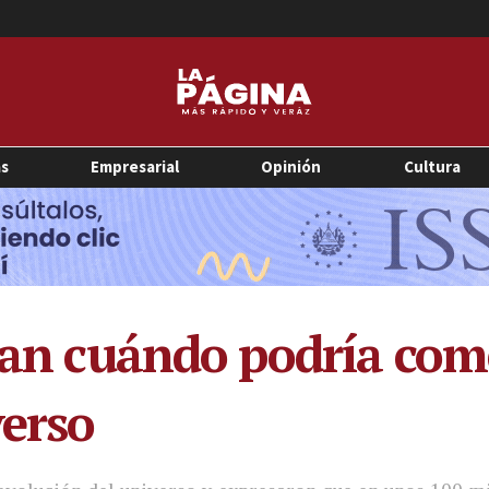
as
Empresarial
Opinión
Cultura
ulan cuándo podría co
verso