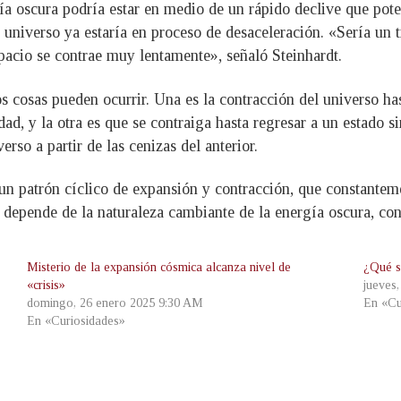
rgía oscura podría estar en medio de un rápido declive que p
 universo ya estaría en proceso de desaceleración. «Sería un
spacio se contrae muy lentamente», señaló Steinhardt.
dos cosas pueden ocurrir. Una es la contracción del universo 
d, y la otra es que se contraiga hasta regresar a un estado si
so a partir de las cenizas del anterior.
 un patrón cíclico de expansión y contracción, que constanteme
o depende de la naturaleza cambiante de la energía oscura, co
Misterio de la expansión cósmica alcanza nivel de
¿Qué s
«crisis»
jueves
domingo, 26 enero 2025 9:30 AM
En «Cu
En «Curiosidades»