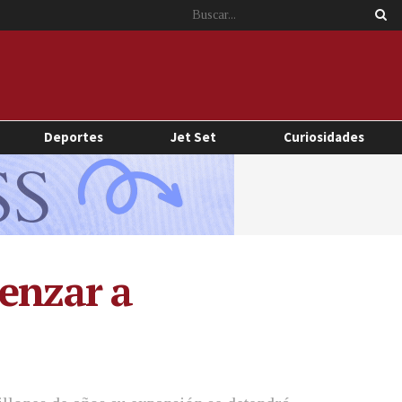
Deportes
Jet Set
Curiosidades
menzar a