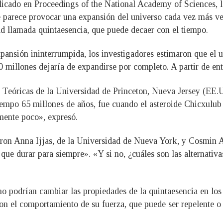
licado en Proceedings of the National Academy of Sciences, la
e parece provocar una expansión del universo cada vez más ve
ad llamada quintaesencia, que puede decaer con el tiempo.
ansión ininterrumpida, los investigadores estimaron que el un
 millones dejaría de expandirse por completo. A partir de ento
s Teóricas de la Universidad de Princeton, Nueva Jersey (EE.U
empo 65 millones de años, fue cuando el asteroide Chicxulub g
mente poco», expresó.
aron Anna Ijjas, de la Universidad de Nueva York, y Cosmin An
 que durar para siempre». «Y si no, ¿cuáles son las alternativ
mo podrían cambiar las propiedades de la quintaesencia en los
n el comportamiento de su fuerza, que puede ser repelente o 