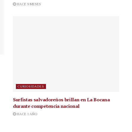
HACE 9 MESES
CURIOSIDADES
Surfistas salvadoreños brillan en La Bocana
durante competencia nacional
HACE 1 AÑO