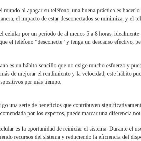
el mundo al apagar su teléfono, una buena práctica es hacerl
nera, el impacto de estar desconectados se minimiza, y el te
l celular por un periodo de al menos 5 a 8 horas, idealmente 
que el teléfono “desconecte” y tenga un descanso efectivo, per
ana es un hábito sencillo que no exige mucho esfuerzo y pued
s de mejorar el rendimiento y la velocidad, este hábito puede
ispositivos por más tiempo.
sigo una serie de beneficios que contribuyen significativamen
 recomendada por los expertos, puede marcar una diferencia not
elular es la oportunidad de reiniciar el sistema. Durante el u
do recursos del sistema y reduciendo la eficiencia del disposi