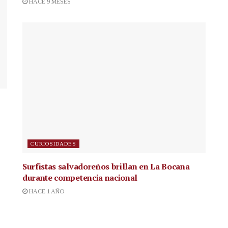
HACE 9 MESES
CURIOSIDADES
Surfistas salvadoreños brillan en La Bocana
durante competencia nacional
HACE 1 AÑO