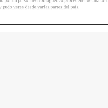
o por un pulso electromagnético procedente de una torm
pudo verse desde varias partes del país.