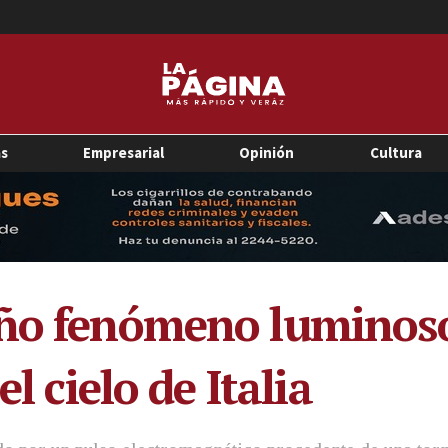
as
Empresarial
Opinión
Cultura
año fenómeno luminoso
el cielo de Italia