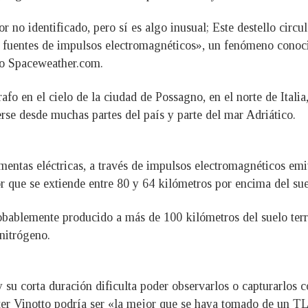
r no identificado, pero sí es algo inusual; Este destello circ
a fuentes de impulsos electromagnéticos», un fenómeno cono
tio Spaceweather.com.
fo en el cielo de la ciudad de Possagno, en el norte de Itali
se desde muchas partes del país y parte del mar Adriático.
ntas eléctricas, a través de impulsos electromagnéticos emit
or que se extiende entre 80 y 64 kilómetros por encima del sue
robablemente producido a más de 100 kilómetros del suelo terr
nitrógeno.
 corta duración dificulta poder observarlos o capturarlos c
ter Vinotto podría ser «la mejor que se haya tomado de un TL