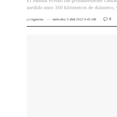
El inusual evento fue probablemente causad
medido unos 360 kilómetros de diámetro, y 
0
por
Agencias
miércoles, 5 abril 2023 9:43 AM