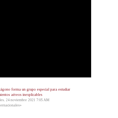
tágono forma un grupo especial para estudiar
mientos aéreos inexplicables
les, 24 noviembre 2021 7:05 AM
ternacionales»