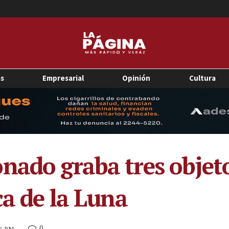
as
Empresarial
Opinión
Cultura
nado graba tres objet
ca de la Luna
0
46 PM