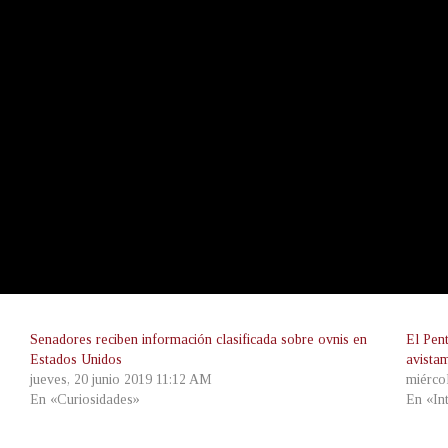
Senadores reciben información clasificada sobre ovnis en
El Pen
Estados Unidos
avista
jueves, 20 junio 2019 11:12 AM
miérco
En «Curiosidades»
En «In