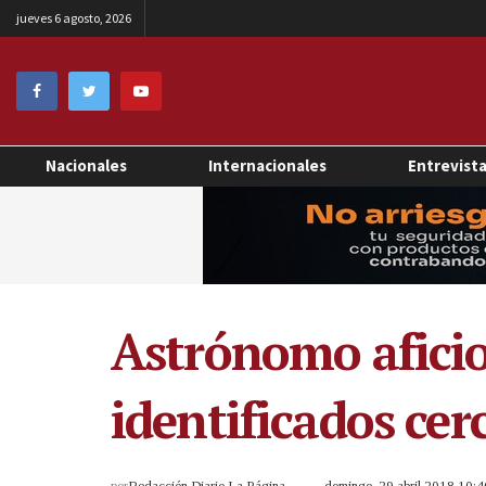
jueves 6 agosto, 2026
Nacionales
Internacionales
Entrevist
Astrónomo aficio
identificados cer
por
Redacción Diario La Página
domingo, 29 abril 2018 10: