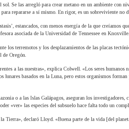
 sol. Se las arregló para crear metano en un ambiente con niv
 para repararse a sí mismo. En rigor, es un sobreviviente no d
tasis’, estancados, con menos energía de la que creíamos que e
fesora asociada de la Universidad de Tennessee en Knoxville
te los terremotos y los desplazamientos de las placas tectóni
al de Oregón.
entes a las nuestras», explica Colwell. «Los seres humanos n
clos lunares basados ​​en la Luna, pero estos organismos forman 
zonia o a las Islas Galápagos, aseguran los investigadores, c
 poder «ver» las especies del subsuelo hace falta todo un comp
a Tierra», declaró Lloyd. «Buena parte de la vida [del planeta