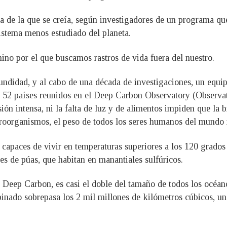
 de la que se creía, según investigadores de un programa que
sistema menos estudiado del planeta.
no por el que buscamos rastros de vida fuera del nuestro.
undidad, y al cabo de una década de investigaciones, un equi
e 52 países reunidos en el Deep Carbon Observatory (Observa
sión intensa, ni la falta de luz y de alimentos impiden que la 
roorganismos, el peso de todos los seres humanos del mundo m
 capaces de vivir en temperaturas superiores a los 120 grados
les de púas, que habitan en manantiales sulfúricos.
e Deep Carbon, es casi el doble del tamaño de todos los océa
nado sobrepasa los 2 mil millones de kilómetros cúbicos, un 