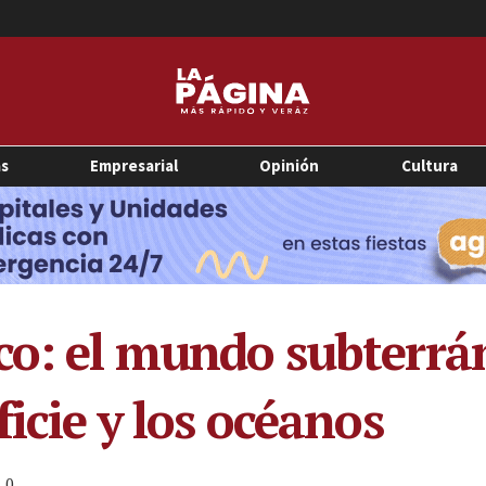
as
Empresarial
Opinión
Cultura
co: el mundo subterrá
ficie y los océanos
0