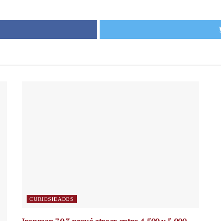
CURIOSIDADES
Ironman 70.3 prevé atraer entre 4,500 y 5,000