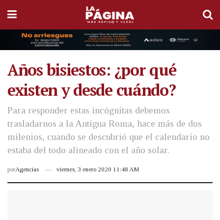
Años bisiestos: ¿por qué
existen y desde cuándo?
Para responder estas incógnitas debemos
trasladarnos a la Antigua Roma, hace más de dos
milenios, cuando se descubrió que el calendario no
estaba del todo alineado con el año solar.
por
Agencias
viernes, 3 enero 2020 11:48 AM