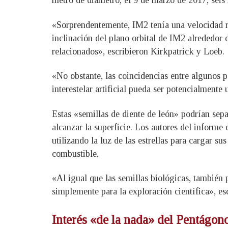
metro de diámetro, el 9 de marzo de 2017, sei
«Sorprendentemente, IM2 tenía una velocidad re
inclinación del plano orbital de IM2 alrededor
relacionados», escribieron Kirkpatrick y Loeb.
«No obstante, las coincidencias entre algunos 
interestelar artificial pueda ser potencialment
Estas «semillas de diente de león» podrían separ
alcanzar la superficie. Los autores del informe
utilizando la luz de las estrellas para cargar su
combustible.
«Al igual que las semillas biológicas, también p
simplemente para la exploración científica», es
Interés «de la nada» del Pentágon