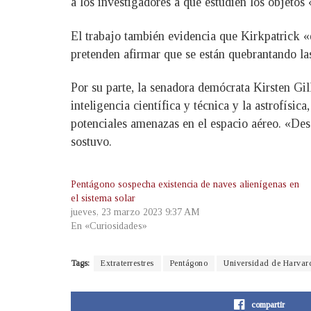
a los investigadores a que estudien los objetos
El trabajo también evidencia que Kirkpatrick «es
pretenden afirmar que se están quebrantando las 
Por su parte, la senadora demócrata Kirsten Gil
inteligencia científica y técnica y la astrofísi
potenciales amenazas en el espacio aéreo. «Dese
sostuvo.
Pentágono sospecha existencia de naves alienígenas en
el sistema solar
jueves, 23 marzo 2023 9:37 AM
En «Curiosidades»
Tags:
Extraterrestres
Pentágono
Universidad de Harvar
compartir