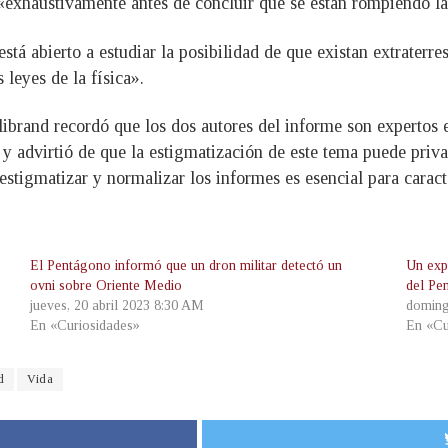
 «exhaustivamente antes de concluir que se están rompiendo las
tá abierto a estudiar la posibilidad de que existan extraterre
leyes de la física».
librand recordó que los dos autores del informe son expertos 
ca, y advirtió de que la estigmatización de este tema puede pri
stigmatizar y normalizar los informes es esencial para caract
El Pentágono informó que un dron militar detectó un
Un expe
ovni sobre Oriente Medio
del P
jueves, 20 abril 2023 8:30 AM
doming
En «Curiosidades»
En «Cu
d
Vida