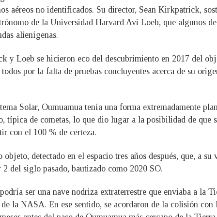
s aéreos no identificados. Su director, Sean Kirkpatrick, so
trónomo de la Universidad Harvard Avi Loeb, que algunos de l
ondas alienígenas.
rick y Loeb se hicieron eco del descubrimiento en 2017 del o
 todos por la falta de pruebas concluyentes acerca de su orige
istema Solar, Oumuamua tenía una forma extremadamente plana 
, típica de cometas, lo que dio lugar a la posibilidad de que se
tir con el 100 % de certeza.
objeto, detectado en el espacio tres años después, que, a su vez
r 2 del siglo pasado, bautizado como 2020 SO.
ría ser una nave nodriza extraterrestre que enviaba a la Ti
s de la NASA. En ese sentido, se acordaron de la colisión con 