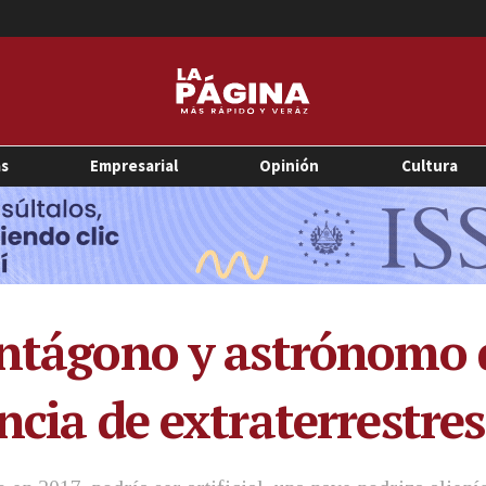
as
Empresarial
Opinión
Cultura
entágono y astrónomo
ncia de extraterrestres