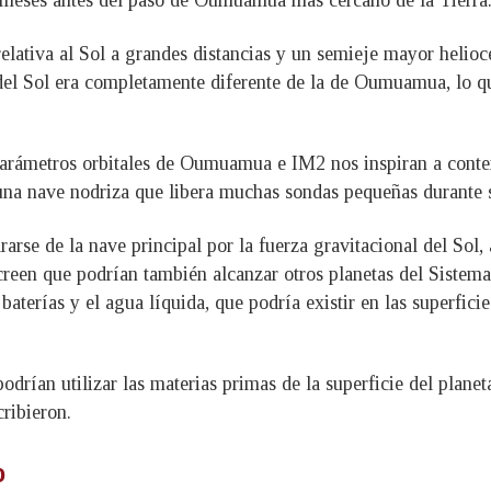
s meses antes del paso de Oumuamua más cercano de la Tierra
lativa al Sol a grandes distancias y un semieje mayor helioc
 del Sol era completamente diferente de la de Oumuamua, lo q
parámetros orbitales de Oumuamua e IM2 nos inspiran a conte
e una nave nodriza que libera muchas sondas pequeñas durante 
arse de la nave principal por la fuerza gravitacional del Sol, 
 creen que podrían también alcanzar otros planetas del Sistem
s baterías y el agua líquida, que podría existir en las superfi
odrían utilizar las materias primas de la superficie del plane
cribieron.
o