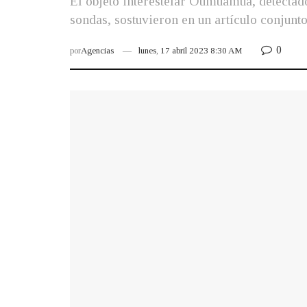
El objeto interestelar Oumuamua, detectado
sondas, sostuvieron en un artículo conjunto
0
por
Agencias
lunes, 17 abril 2023 8:30 AM