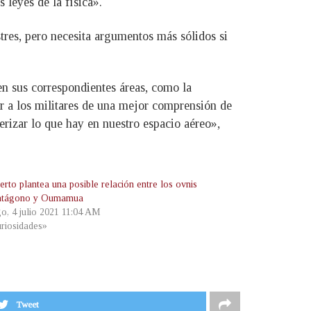
 leyes de la física».
stres, pero necesita argumentos más sólidos si
en sus correspondientes áreas, como la
var a los militares de una mejor comprensión de
erizar lo que hay en nuestro espacio aéreo»,
rto plantea una posible relación entre los ovnis
entágono y Oumamua
o, 4 julio 2021 11:04 AM
riosidades»
Tweet