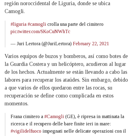
región noroccidental de Liguria, donde se ubica
Camogli.
#liguria
#camogli
crolla una parte del cimitero
pic.twitter.com/SKoCuNWhTc
— Juri Lertora (@JuriLertora)
February 22, 2021
Varios equipos de buzos y bomberos, así como botes de
la Guardia Costera y un helicóptero, acudieron al lugar
de los hechos. Actualmente se están llevando a cabo las
labores para recuperar los ataúdes. Sin embargo, debido
a que varios de ellos quedaron entre las rocas, su
recuperación se define como complicada en estos
momentos.
Frana cimitero a
#Camogli
(GE), è ripresa in mattinata la
ricerca e il recupero delle bare finite ieri in mare:
#vigilidelfuoco
impegnati nelle delicate operazioni con il