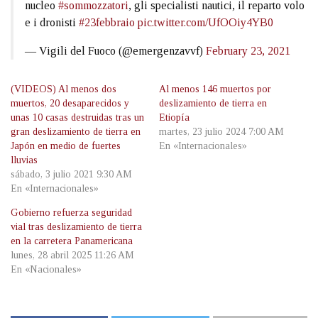
nucleo
#sommozzatori
, gli specialisti nautici, il reparto volo
e i dronisti
#23febbraio
pic.twitter.com/UfOOiy4YB0
— Vigili del Fuoco (@emergenzavvf)
February 23, 2021
(VIDEOS) Al menos dos
Al menos 146 muertos por
muertos, 20 desaparecidos y
deslizamiento de tierra en
unas 10 casas destruidas tras un
Etiopía
gran deslizamiento de tierra en
martes, 23 julio 2024 7:00 AM
Japón en medio de fuertes
En «Internacionales»
lluvias
sábado, 3 julio 2021 9:30 AM
En «Internacionales»
Gobierno refuerza seguridad
vial tras deslizamiento de tierra
en la carretera Panamericana
lunes, 28 abril 2025 11:26 AM
En «Nacionales»