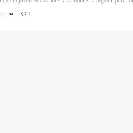
que la joven estaba abierta a conocer a alguien para in
1
 6:58 PM