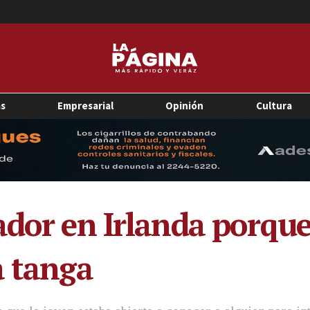
as
Empresarial
Opinión
Cultura
dor en Irlanda porque 
a tanga