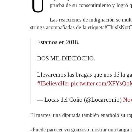
U
prueba de su consentimiento y logró qu
Las reacciones de indignación se mult
strings acompañadas de la etiqueta#ThisIsNot
Estamos en 2018.
DOS MIL DIECIOCHO.
Llevaremos las bragas que nos dé la ga
#IBelieveHer
pic.twitter.com/XFYs
— Locas del Coño (@Locarconio)
Nov
El martes, una diputada también enarboló su rop
«Puede parecer vergonzoso mostrar una tanga d