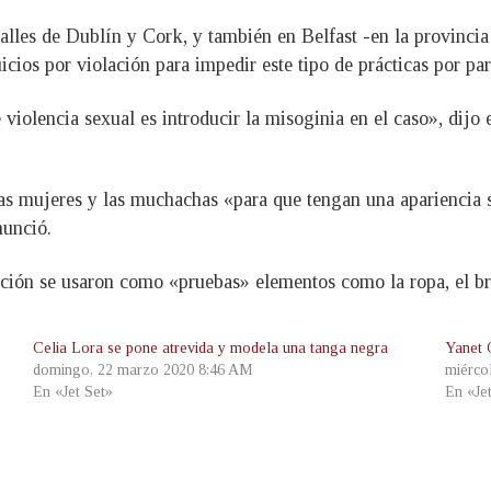
calles de Dublín y Cork, y también en Belfast -en la provinci
juicios por violación para impedir este tipo de prácticas por pa
 violencia sexual es introducir la misoginia en el caso», dijo 
as mujeres y las muchachas «para que tengan una apariencia s
nunció.
ación se usaron como «pruebas» elementos como la ropa, el bro
Celia Lora se pone atrevida y modela una tanga negra
Yanet 
domingo, 22 marzo 2020 8:46 AM
miérco
En «Jet Set»
En «Je