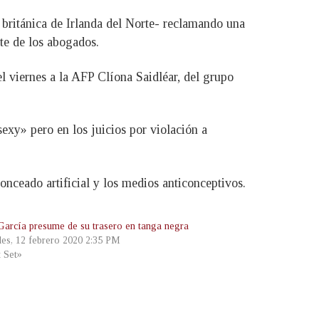
a británica de Irlanda del Norte- reclamando una
rte de los abogados.
el viernes a la AFP Clíona Saidléar, del grupo
exy» pero en los juicios por violación a
nceado artificial y los medios anticonceptivos.
García presume de su trasero en tanga negra
les, 12 febrero 2020 2:35 PM
t Set»