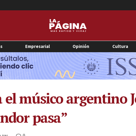
as
Empresarial
Opinión
Cultura
 el músico argentino J
óndor pasa”
0
49 PM