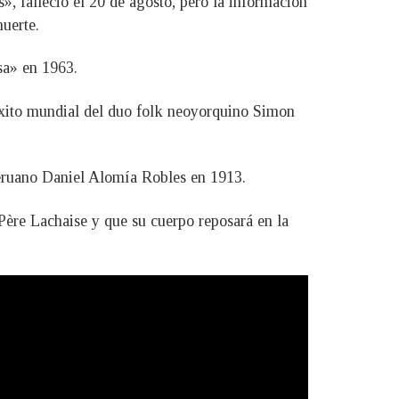
, falleció el 20 de agosto, pero la información
muerte.
sa» en 1963.
e éxito mundial del duo folk neoyorquino Simon
peruano Daniel Alomía Robles en 1913.
 Père Lachaise y que su cuerpo reposará en la