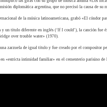
ultiplicó las giras con su grupo de música andina «Los Incas»
 misión diplomática argentina, que no precisó la causa de su 
ternacional de la música latinoamericana, grabó «El cóndor pa
y un título diferente en inglés (‘If I could’), la canción fu
ridge over trouble water» (1970).
una zarzuela de igual título y fue creado por el compositor 
 en «estricta intimidad familiar» en el cementerio parisino de