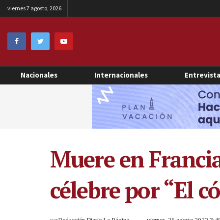
viernes 7 agosto, 2026
Nacionales
Internacionales
Entrevist
Muere en Francia
célebre por “El c
por
Redacción Diario La Página
viernes, 26 agosto 2022 3: