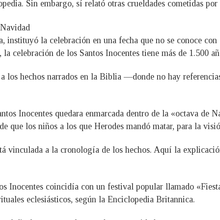
pedia. Sin embargo, sí relató otras crueldades cometidas por é
a Navidad
a, instituyó la celebración en una fecha que no se conoce con 
s, la celebración de los Santos Inocentes tiene más de 1.500 añ
 a los hechos narrados en la Biblia —donde no hay referencia
ntos Inocentes quedara enmarcada dentro de la «octava de Na
de que los niños a los que Herodes mandó matar, para la visión
tá vinculada a la cronología de los hechos. Aquí la explicació
os Inocentes coincidía con un festival popular llamado «Fiest
ituales eclesiásticos, según la Enciclopedia Britannica.