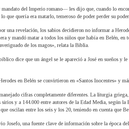
mandato del Imperio romano— les dijo que, cuando lo encontr
d lo que quería era matarlo, temeroso de poder perder su pode
por una revelación, los sabios decidieron no informar a Herod
era y mandó matar a todos los niños que había en Belén, en t
veriguado de los magos», relata la Biblia.
bíblico dice que un ángel se le apareció a José en sueños y le
erodes en Belén se convirtieron en «Santos Inocentes» y márti
 manejado cifras completamente diferentes. La liturgia griega
 sirios y a 144.000 entre autores de la Edad Media, según la 
s que oscilan entre los seis y los 20, teniendo en cuenta que 
vio Josefo, una fuente clave de información sobre la época de