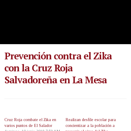
Prevención contra el Zika
con la Cruz Roja
Salvadoreña en La Mesa
Cruz Roja combate el Zika en
Realizan desfile escolar para
varios puntos de El Salador
concientizar a la población a