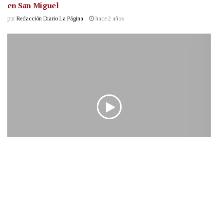
en San Miguel
por
Redacción Diario La Página
hace 2 años
NACIONALES
Presidente Nayib Bukele inicia gira oficial por la
República de Costa Rica
hace 2 años